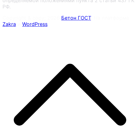
определяемой положениями пункта 2 статьи 437 ГК
РФ.
Copyright & copy; 2026
Бетон ГОСТ
. На платформе
Zakra
и
WordPress
.